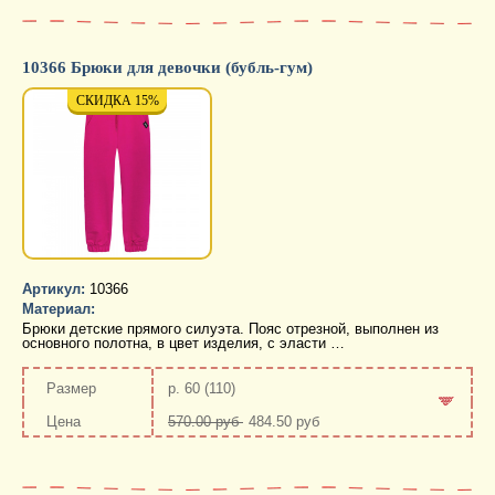
10366 Брюки для девочки (бубль-гум)
СКИДКА 15%
СКИДКА 15%
СКИД
Артикул:
10366
Материал:
Брюки детские прямого силуэта. Пояс отрезной, выполнен из
основного полотна, в цвет изделия, с эласти …
р. 60 (110)
570.00 руб
484.50 руб
-
+