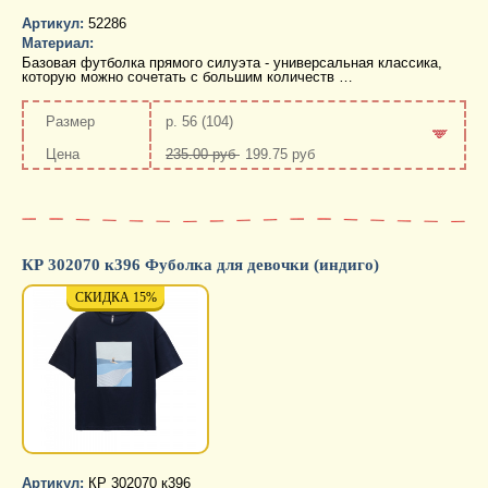
Артикул:
52286
Материал:
Базовая футболка прямого силуэта - универсальная классика,
которую можно сочетать с большим количеств …
р. 56 (104)
235.00 руб
199.75 руб
-
+
КР 302070 к396 Фуболка для девочки (индиго)
СКИДКА 15%
СКИДКА 15%
СКИД
Артикул:
КР 302070 к396