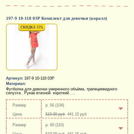
197-9 10-118 03Р Комплект для девочки (коралл)
СКИДКА 15%
СКИДКА 15%
СКИД
Артикул:
197-9 10-118 03Р
Материал:
Футболка для девочки умеренного объёма, трапециевидного
силуэта . Рукав втачной короткий. …
р. 56 (104)
519.00 руб
441.15 руб
-
+
р. 60 (110)
519.00 руб
441.15 руб