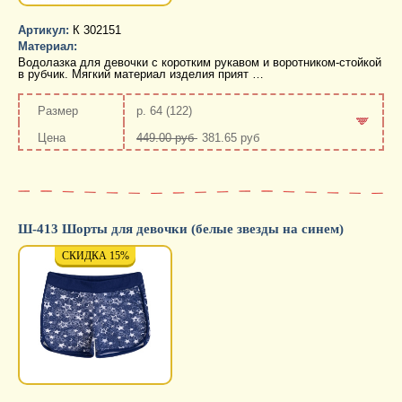
Артикул:
К 302151
Материал:
Водолазка для девочки с коротким рукавом и воротником-стойкой
в рубчик. Мягкий материал изделия прият …
р. 64 (122)
449.00 руб
381.65 руб
-
+
Ш-413 Шорты для девочки (белые звезды на синем)
СКИДКА 15%
СКИДКА 15%
СКИД