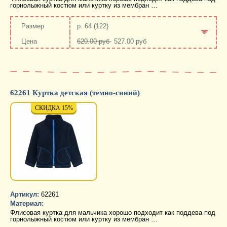
горнолыжный костюм или куртку из мембран …
р. 64 (122)
620.00 руб
527.00 руб
-
+
62261 Куртка детская (темно-синий)
СКИДКА 15%
ХИТ
СКИДКА 15%
ХИТ
СКИД
Х
Артикул:
62261
Материал:
Флисовая куртка для мальчика хорошо подходит как поддева под
горнолыжный костюм или куртку из мембран …