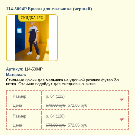
114-5004P Брюки для мальчика (черный)
СКИДКА 15%
СКИДКА 15%
СКИД
Артикул:
114-5004P
Материал:
Стильные брюки для мальчика на удобной резинке футер 2-х
нитка. Отлично подойдут для ежедневных актив …
р. 64 (122)
673.00 руб
572.05 руб
-
+
р. 64 (128)
673.00 руб
572.05 руб
-
+