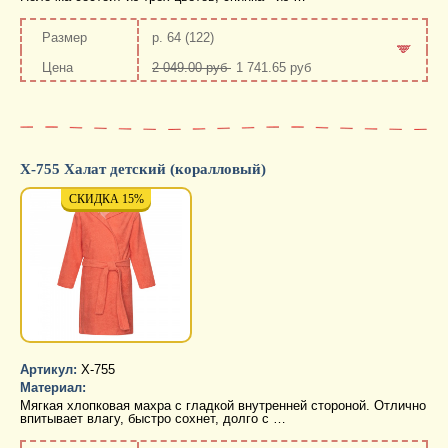
р. 64 (122)
2 049.00 руб
1 741.65 руб
-
+
Х-755 Халат детский (коралловый)
СКИДКА 15%
СКИДКА 15%
СКИД
Артикул:
Х-755
Материал:
Мягкая хлопковая махра с гладкой внутренней стороной. Отлично
впитывает влагу, быстро сохнет, долго с …