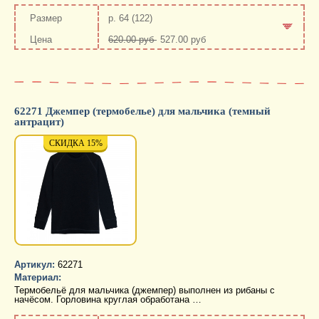
р. 64 (122)
620.00 руб
527.00 руб
-
+
62271 Джемпер (термобелье) для мальчика (темный
антрацит)
СКИДКА 15%
СКИДКА 15%
СКИД
Артикул:
62271
Материал:
Термобельё для мальчика (джемпер) выполнен из рибаны с
начёсом. Горловина круглая обработана …