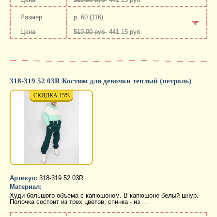
-
+
р. 60 (116)
519.00 руб
441.15 руб
-
+
318-319 52 03R Костюм для девочки теплый (петроль)
СКИДКА 15%
СКИДКА 15%
СКИД
Артикул:
318-319 52 03R
Материал:
Худи большого объема с капюшоном. В капюшоне белый шнур.
Полочка состоит из трех цветов, спинка - из …