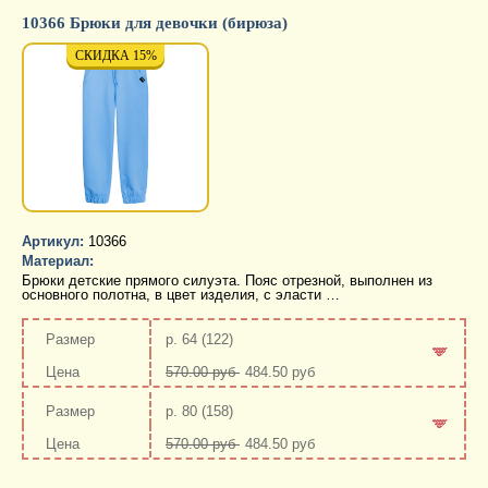
10366 Брюки для девочки (бирюза)
СКИДКА 15%
СКИДКА 15%
СКИД
Артикул:
10366
Материал:
Брюки детские прямого силуэта. Пояс отрезной, выполнен из
основного полотна, в цвет изделия, с эласти …
р. 64 (122)
570.00 руб
484.50 руб
-
+
р. 80 (158)
570.00 руб
484.50 руб
-
+