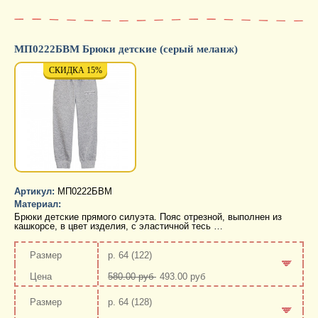
МП0222БВМ Брюки детские (серый меланж)
СКИДКА 15%
СКИДКА 15%
СКИД
Артикул:
МП0222БВМ
Материал:
Брюки детские прямого силуэта. Пояс отрезной, выполнен из
кашкорсе, в цвет изделия, с эластичной тесь …
р. 64 (122)
580.00 руб
493.00 руб
-
+
р. 64 (128)