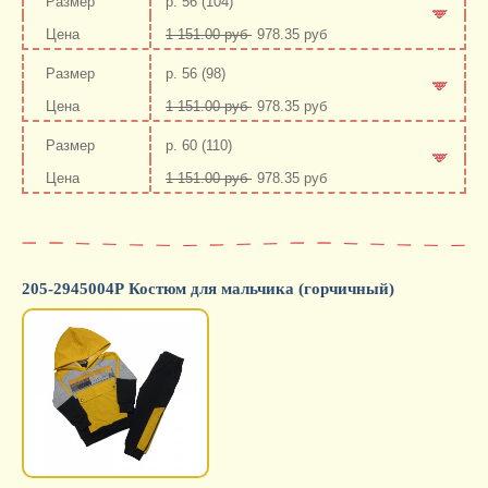
р. 56 (104)
1 151.00 руб
978.35 руб
-
+
р. 56 (98)
1 151.00 руб
978.35 руб
-
+
р. 60 (110)
1 151.00 руб
978.35 руб
-
+
205-2945004Р Костюм для мальчика (горчичный)