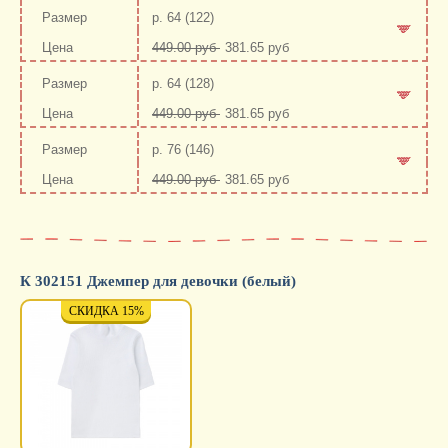
р. 64 (122)
449.00 руб
381.65 руб
-
+
р. 64 (128)
449.00 руб
381.65 руб
-
+
р. 76 (146)
449.00 руб
381.65 руб
-
+
К 302151 Джемпер для девочки (белый)
СКИДКА 15%
СКИДКА 15%
СКИД