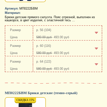
Артикул:
МП0222БВМ
Материал:
Брюки детские прямого силуэта. Пояс отрезной, выполнен из
кашкорсе, в цвет изделия, с эластичной тесь …
р. 56 (104)
580.00 руб
493.00 руб
-
+
р. 60 (116)
580.00 руб
493.00 руб
-
+
р. 64 (122)
580.00 руб
493.00 руб
-
+
МП0222БВМ Брюки детские (темно-серый)
СКИДКА 15%
СКИДКА 15%
СКИД