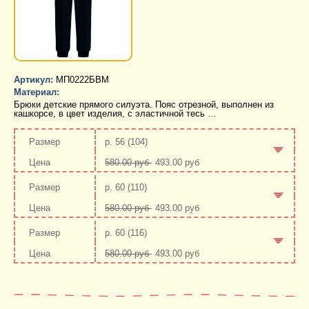
Артикул:
МП0222БВМ
Материал:
Брюки детские прямого силуэта. Пояс отрезной, выполнен из
кашкорсе, в цвет изделия, с эластичной тесь …
р. 56 (104)
580.00 руб
493.00 руб
-
+
р. 60 (110)
580.00 руб
493.00 руб
-
+
р. 60 (116)
580.00 руб
493.00 руб
-
+