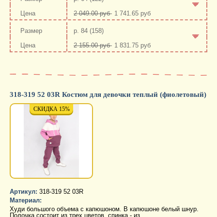
2 049.00 руб
1 741.65 руб
-
+
р. 84 (158)
2 155.00 руб
1 831.75 руб
-
+
318-319 52 03R Костюм для девочки теплый (фиолетовый)
СКИДКА 15%
СКИДКА 15%
СКИД
Артикул:
318-319 52 03R
Материал:
Худи большого объема с капюшоном. В капюшоне белый шнур.
Полочка состоит из трех цветов, спинка - из …