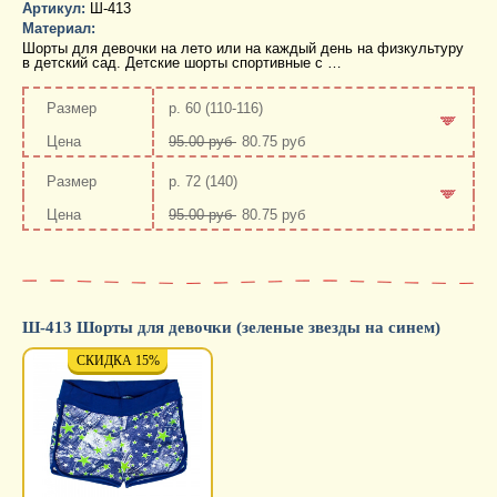
Артикул:
Ш-413
Материал:
Шорты для девочки на лето или на каждый день на физкультуру
в детский сад. Детские шорты спортивные с …
р. 60 (110-116)
95.00 руб
80.75 руб
-
+
р. 72 (140)
95.00 руб
80.75 руб
-
+
Ш-413 Шорты для девочки (зеленые звезды на синем)
СКИДКА 15%
СКИДКА 15%
СКИД