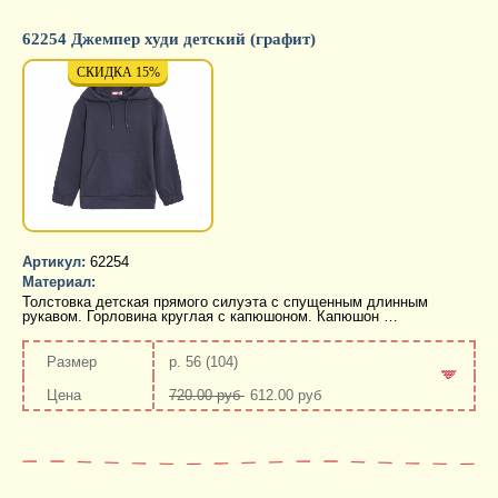
62254 Джемпер худи детский (графит)
СКИДКА 15%
СКИДКА 15%
СКИД
Артикул:
62254
Материал:
Толстовка детская прямого силуэта с спущенным длинным
рукавом. Горловина круглая с капюшоном. Капюшон …
р. 56 (104)
720.00 руб
612.00 руб
-
+