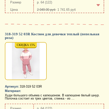
р. 64 (122)
2 049.00 руб
1 741.65 руб
-
+
318-319 52 03R Костюм для девочки теплый (пепельная
роза)
СКИДКА 15%
СКИДКА 15%
СКИД
Артикул:
318-319 52 03R
Материал:
Худи большого объема с капюшоном. В капюшоне белый шнур.
Полочка состоит из трех цветов, спинка - из …
р. 64 (122)