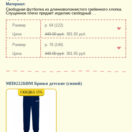
Материал:
Свободная футболка из длинноволокнистого гребенного хлопка.
Спущенное плечо придает изделию свободный …
р. 64 (122)
449.00 руб
381.65 руб
-
+
р. 76 (146)
449.00 руб
381.65 руб
-
+
МП0222БВМ Брюки детские (синий)
СКИДКА 15%
СКИДКА 15%
СКИД