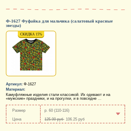
-
+
Ф-1627 Фуфайка для мальчика (салатовый красные
звезды)
СКИДКА 15%
СКИДКА 15%
СКИД
Артикул:
Ф-1627
Материал:
Камуфляжные изделия стали классикой. Их одевают и на
«мужские» праздники, и на прогулки, и в повседне …
р. 60 (110-116)
125.00 руб
106.25 руб
-
+