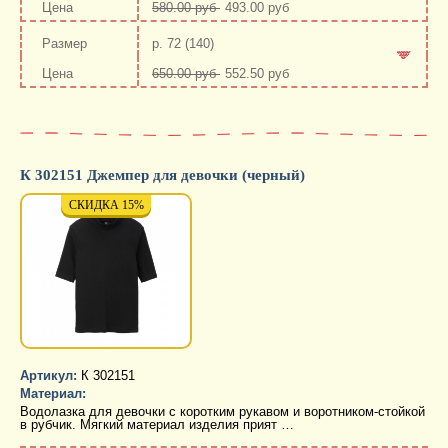
580.00 руб
493.00 руб
-
+
р. 72 (140)
650.00 руб
552.50 руб
-
+
К 302151 Джемпер для девочки (черный)
СКИДКА 15%
СКИДКА 15%
СКИД
Артикул:
К 302151
Материал:
Водолазка для девочки с коротким рукавом и воротником-стойкой
в рубчик. Мягкий материал изделия прият …