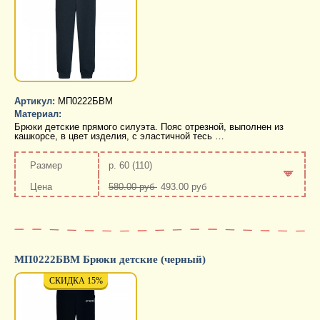
Артикул:
МП0222БВМ
Материал:
Брюки детские прямого силуэта. Пояс отрезной, выполнен из
кашкорсе, в цвет изделия, с эластичной тесь …
р. 60 (110)
580.00 руб
493.00 руб
-
+
МП0222БВМ Брюки детские (черный)
СКИДКА 15%
СКИДКА 15%
СКИД