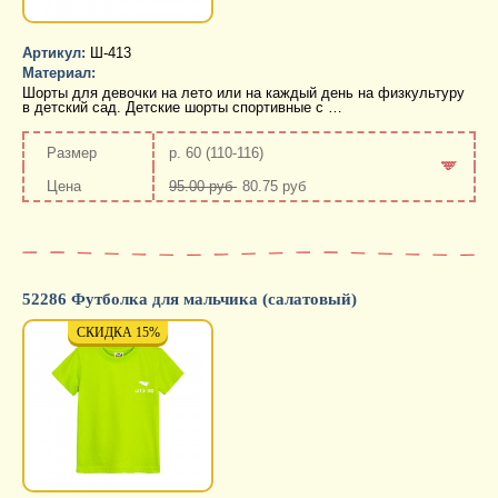
Артикул:
Ш-413
Материал:
Шорты для девочки на лето или на каждый день на физкультуру
в детский сад. Детские шорты спортивные с …
р. 60 (110-116)
95.00 руб
80.75 руб
-
+
52286 Футболка для мальчика (салатовый)
СКИДКА 15%
СКИДКА 15%
СКИД