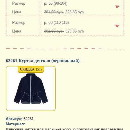
р. 56 (98-104)
381.00 руб
323.85 руб
-
+
р. 60 (110-116)
381.00 руб
323.85 руб
-
+
62261 Куртка детская (чернильный)
СКИДКА 15%
СКИДКА 15%
СКИД
Артикул:
62261
Материал:
Флисовая куртка для мальчика хорошо подходит как поддева под