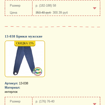
-
+
р. (182-188) 58
353.40 руб
300.39 руб
-
+
13-038 Брюки мужские
СКИДКА 15%
АКЦИЯ
СКИДКА 15%
АКЦИЯ
СКИД
АК
Артикул:
13-038
Материал:
интерлок
р. (176) 76-40