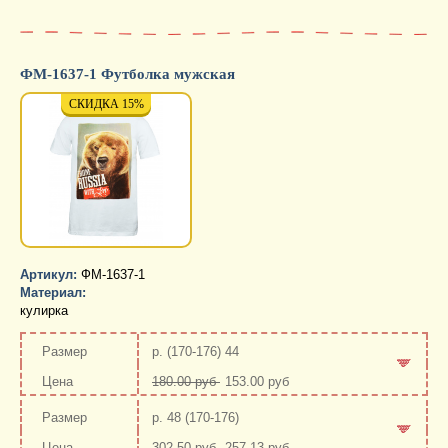
-
+
ФМ-1637-1 Футболка мужская
СКИДКА 15%
СКИДКА 15%
СКИД
Артикул:
ФМ-1637-1
Материал:
кулирка
р. (170-176) 44
180.00 руб
153.00 руб
-
+
р. 48 (170-176)
302.50 руб
257.13 руб