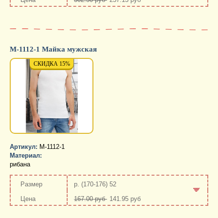
-
+
М-1112-1 Майка мужская
СКИДКА 15%
СКИДКА 15%
СКИД
Артикул:
М-1112-1
Материал:
рибана
р. (170-176) 52
167.00 руб
141.95 руб
-
+