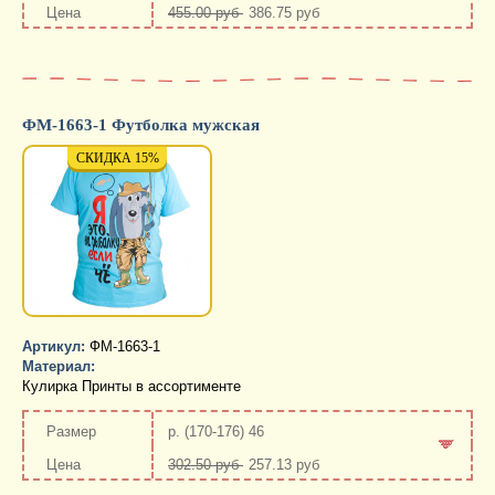
455.00 руб
386.75 руб
-
+
ФМ-1663-1 Футболка мужская
СКИДКА 15%
СКИДКА 15%
СКИД
Артикул:
ФМ-1663-1
Материал:
Кулирка Принты в ассортименте
р. (170-176) 46
302.50 руб
257.13 руб