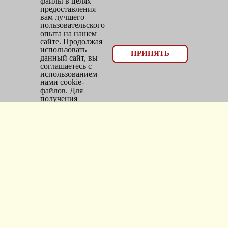
файлы в целях
предоставления
вам лучшего
пользовательского
опыта на нашем
сайте. Продолжая
использовать
© 2026, оптовый отдел Мир трикотажа
ПРИНЯТЬ
данный сайт, вы
соглашаетесь с
Email:
bms_opt@mail.ru
использованием
нами cookie-
Тел: 8(383)300-10-20
файлов. Для
получения
Адрес: г.
Новосибирск
,
дополнительной
информации см.
ул.
Фасадная, 25/1, оф. 2
Политика Cookie
.
Каталог
Новинки
Головные уборы
Трикотаж
Верхняя одежда
Чулочно-носочные изделия
О компании