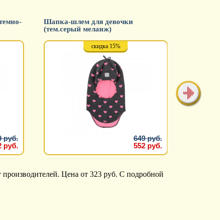
темно-
Шапка-шлем для девочки
Шапка-шл
(тем.серый меланж)
(пудровы
скидка 15%
9 руб.
649 руб.
2 руб.
552 руб.
 производителей. Цена от 323 руб. С подробной