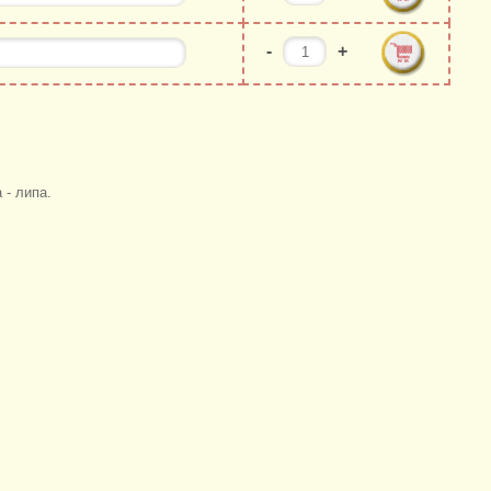
-
+
 - липа.