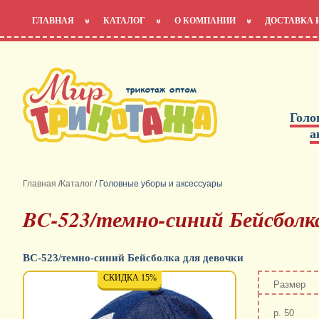
ГЛАВНАЯ
КАТАЛОГ
О КОМПАНИИ
ДОСТАВКА 
Голо
а
Главная
/
Каталог
/
Головные уборы и аксессуары
BC-523/темно-синий Бейсболка
BC-523/темно-синий Бейсболка для девочки
СКИДКА 15%
Размер
р. 50