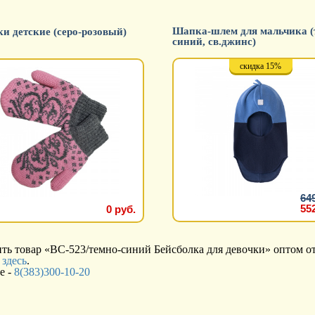
Шапка-шлем для мальчика (
и детские (серо-розовый)
синий, св.джинс)
скидка 15%
64
55
0 руб.
ь товар «BC-523/темно-синий Бейсболка для девочки» оптом от
я
здесь
.
е -
8(383)300-10-20