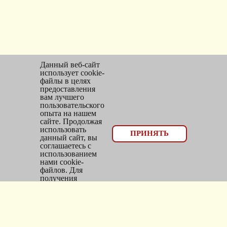
Данный веб-сайт
использует cookie-
файлы в целях
предоставления
вам лучшего
пользовательского
опыта на нашем
сайте. Продолжая
использовать
© 2026, оптовый отдел Мир трикотажа
ПРИНЯТЬ
данный сайт, вы
соглашаетесь с
Email:
bms_opt@mail.ru
использованием
нами cookie-
Тел: 8(383)300-10-20
файлов. Для
получения
Адрес: г.
Новосибирск
,
дополнительной
информации см.
ул.
Фасадная, 25/1, оф. 2
Политика Cookie
.
Каталог