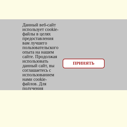
Данный веб-сайт
использует cookie-
файлы в целях
предоставления
вам лучшего
пользовательского
опыта на нашем
сайте. Продолжая
использовать
© 2026, оптовый отдел Мир трикотажа
ПРИНЯТЬ
данный сайт, вы
соглашаетесь с
Email:
bms_opt@mail.ru
использованием
нами cookie-
Тел: 8(383)300-10-20
файлов. Для
получения
Адрес: г.
Новосибирск
,
дополнительной
информации см.
ул.
Фасадная, 25/1, оф. 2
Политика Cookie
.
Каталог
Новинки
Головные уборы