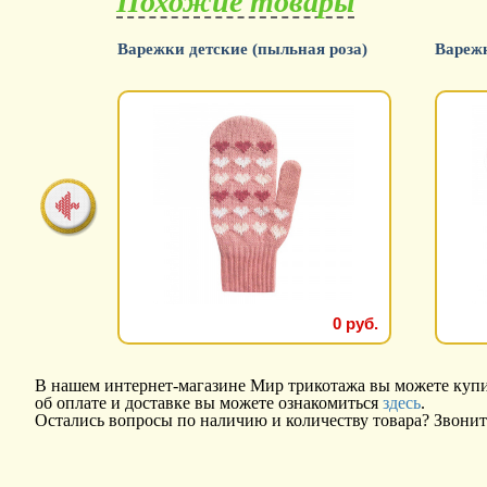
Похожие товары
-розовый
Варежки детские (пыльная роза)
Варежк
130 руб.
111 руб.
0 руб.
В нашем интернет-магазине Мир трикотажа вы можете купит
об оплате и доставке вы можете ознакомиться
здесь
.
Остались вопросы по наличию и количеству товара? Звонит