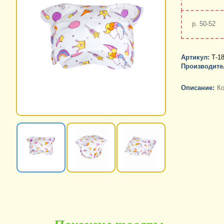
р. 50-52
Артикул:
Т-18
Производите
Описание:
Ко