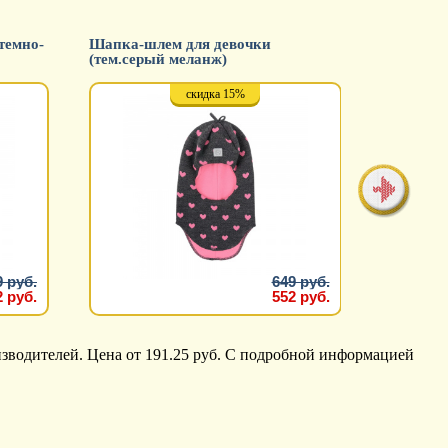
темно-
Шапка-шлем для девочки
Шапка-шл
(тем.серый меланж)
(пудровы
скидка 15%
9 руб.
649 руб.
2 руб.
552 руб.
изводителей. Цена от 191.25 руб. С подробной информацией