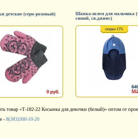
Шапка-шлем для мальчика (
и детские (серо-розовый)
синий, св.джинс)
скидка 15%
64
55
0 руб.
ь товар «Т-182-22 Косынка для девочки (белый)» оптом от про
е -
8(383)300-10-20