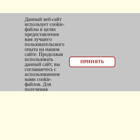
Данный веб-сайт
использует cookie-
файлы в целях
предоставления
вам лучшего
пользовательского
опыта на нашем
сайте. Продолжая
использовать
© 2026, оптовый отдел Мир трикотажа
ПРИНЯТЬ
данный сайт, вы
соглашаетесь с
Email:
bms_opt@mail.ru
использованием
нами cookie-
Тел: 8(383)300-10-20
файлов. Для
получения
Адрес: г.
Новосибирск
,
дополнительной
информации см.
ул.
Фасадная, 25/1, оф. 2
Политика Cookie
.
Каталог
Новинки
Головные уборы
Трикотаж