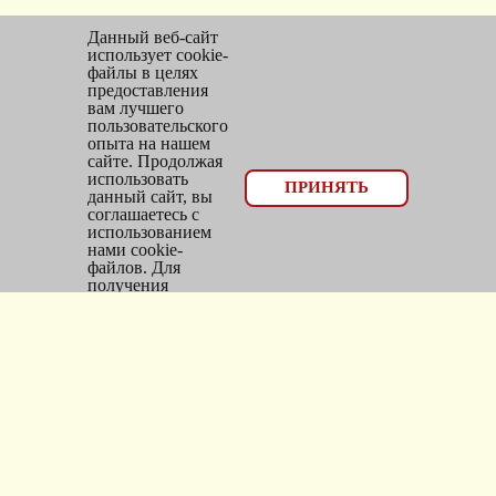
Данный веб-сайт
использует cookie-
файлы в целях
предоставления
вам лучшего
пользовательского
опыта на нашем
сайте. Продолжая
использовать
© 2026, оптовый отдел Мир трикотажа
ПРИНЯТЬ
данный сайт, вы
соглашаетесь с
Email:
bms_opt@mail.ru
использованием
нами cookie-
Тел: 8(383)300-10-20
файлов. Для
получения
Адрес: г.
Новосибирск
,
дополнительной
информации см.
ул.
Фасадная, 25/1, оф. 2
Политика Cookie
.
Каталог
Новинки
Головные уборы
Трикотаж
Верхняя одежда