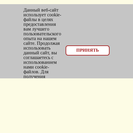
Данный веб-сайт
использует cookie-
файлы в целях
предоставления
вам лучшего
пользовательского
опыта на нашем
сайте. Продолжая
использовать
© 2026, оптовый отдел Мир трикотажа
ПРИНЯТЬ
данный сайт, вы
соглашаетесь с
Email:
bms_opt@mail.ru
использованием
нами cookie-
Тел: 8(383)300-10-20
файлов. Для
получения
Адрес: г.
Новосибирск
,
дополнительной
информации см.
ул.
Фасадная, 25/1, оф. 2
Политика Cookie
.
Каталог
Новинки
Головные уборы
Трикотаж
Верхняя одежда