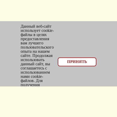
Данный веб-сайт
использует cookie-
файлы в целях
предоставления
вам лучшего
пользовательского
опыта на нашем
сайте. Продолжая
использовать
© 2026, оптовый отдел Мир трикотажа
ПРИНЯТЬ
данный сайт, вы
соглашаетесь с
Email:
bms_opt@mail.ru
использованием
нами cookie-
Тел: 8(383)300-10-20
файлов. Для
получения
Адрес: г.
Новосибирск
,
дополнительной
информации см.
ул.
Фасадная, 25/1, оф. 2
Политика Cookie
.
Каталог
Новинки