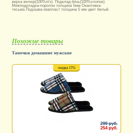
верха велюр(100%п/э). Подклад-бязь(100%хлопок).
Межподкладка-поролон толщина 5мм.Окантовка-
тесьма.Подошва-эвапласт толщина 5 мм цвет белый.
Похожие товары
Тапочки домашние мужские
скидка 15%
299 руб.
254 руб.