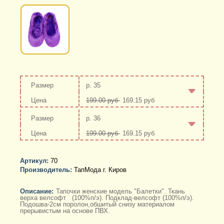
р. 35
199.00 руб
169.15 руб
-
+
р. 36
199.00 руб
169.15 руб
-
+
Артикул:
70
Производитель:
ТапМода г. Киров
Описание:
Тапочки женские модель "Балетки". Ткань
верха велсофт (100%п/э). Подклад-велсофт (100%п/э).
Подошва-2см поролон,обшитый снизу материалом
прерывистым на основе ПВХ.