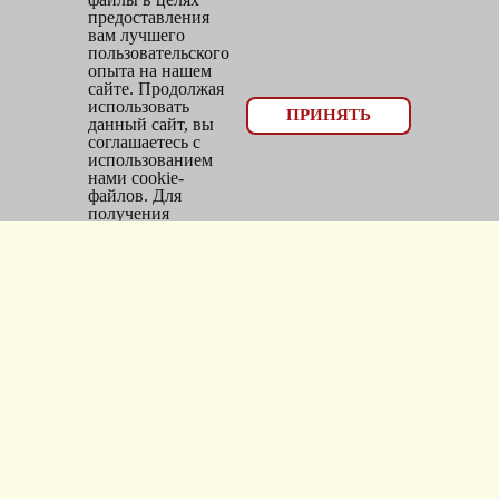
предоставления
вам лучшего
пользовательского
опыта на нашем
сайте. Продолжая
использовать
© 2026, оптовый отдел Мир трикотажа
ПРИНЯТЬ
данный сайт, вы
соглашаетесь с
Email:
bms_opt@mail.ru
использованием
нами cookie-
Тел: 8(383)300-10-20
файлов. Для
получения
Адрес: г.
Новосибирск
,
дополнительной
информации см.
ул.
Фасадная, 25/1, оф. 2
Политика Cookie
.
Каталог
Новинки
Головные уборы
Трикотаж
Верхняя одежда
Чулочно-носочные изделия
О компании