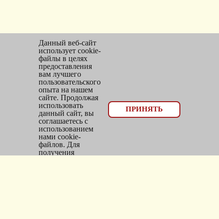
Данный веб-сайт
использует cookie-
файлы в целях
предоставления
вам лучшего
пользовательского
опыта на нашем
сайте. Продолжая
использовать
© 2026, оптовый отдел Мир трикотажа
ПРИНЯТЬ
данный сайт, вы
соглашаетесь с
Email:
bms_opt@mail.ru
использованием
нами cookie-
Тел: 8(383)300-10-20
файлов. Для
получения
Адрес: г.
Новосибирск
,
дополнительной
информации см.
ул.
Фасадная, 25/1, оф. 2
Политика Cookie
.
Каталог
Новинки
Головные уборы