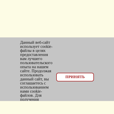
Данный веб-сайт
использует cookie-
файлы в целях
предоставления
вам лучшего
пользовательского
опыта на нашем
сайте. Продолжая
использовать
© 2026, оптовый отдел Мир трикотажа
ПРИНЯТЬ
данный сайт, вы
соглашаетесь с
Email:
bms_opt@mail.ru
использованием
нами cookie-
Тел: 8(383)300-10-20
файлов. Для
получения
Адрес: г.
Новосибирск
,
дополнительной
информации см.
ул.
Фасадная, 25/1, оф. 2
Политика Cookie
.