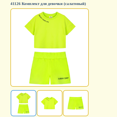
41126 Комплект для девочки (салатовый)