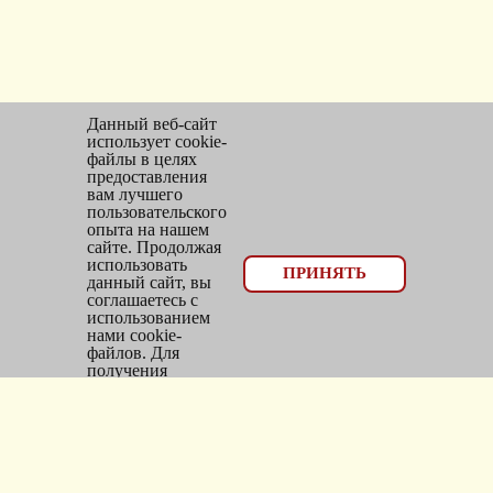
Данный веб-сайт
использует cookie-
файлы в целях
предоставления
вам лучшего
пользовательского
опыта на нашем
сайте. Продолжая
использовать
© 2026, оптовый отдел Мир трикотажа
ПРИНЯТЬ
данный сайт, вы
соглашаетесь с
Email:
bms_opt@mail.ru
использованием
нами cookie-
Тел: 8(383)300-10-20
файлов. Для
получения
Адрес: г.
Новосибирск
,
дополнительной
информации см.
ул.
Фасадная, 25/1, оф. 2
Политика Cookie
.
Каталог
Новинки