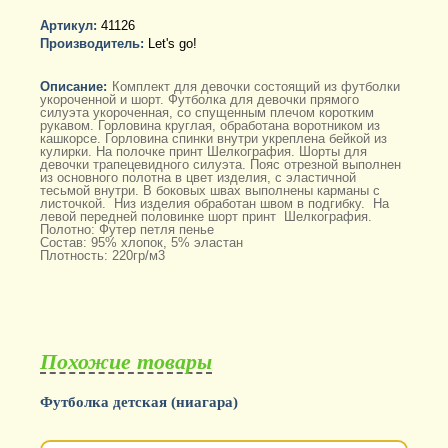
-
+
Артикул:
41126
Производитель:
Let's go!
Описание:
Комплект для девочки состоящий из футболки
укороченной и шорт. Футболка для девочки прямого
силуэта укороченная, со спущенным плечом коротким
рукавом. Горловина круглая, обработана воротником из
кашкорсе. Горловина спинки внутри укреплена бейкой из
кулирки. На полочке принт Шелкография. Шорты для
девочки трапецевидного силуэта. Пояс отрезной выполнен
из основного полотна в цвет изделия, с эластичной
тесьмой внутри. В боковых швах выполнены карманы с
листочкой. Низ изделия обработан швом в подгибку. На
левой передней половинке шорт принт Шелкография.
Полотно: Футер петля пенье
Состав: 95% хлопок, 5% эластан
Плотность: 220гр/м3
Похожие товары
Футболка детская (ниагара)