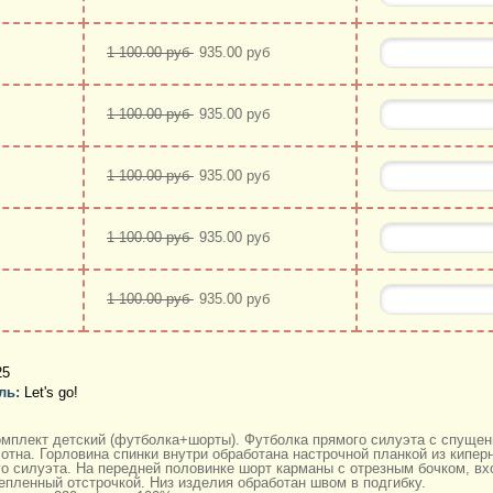
1 100.00 руб
935.00 руб
1 100.00 руб
935.00 руб
1 100.00 руб
935.00 руб
1 100.00 руб
935.00 руб
1 100.00 руб
935.00 руб
25
ль:
Let's go!
мплект детский (футболка+шорты). Футболка прямого силуэта с спущенн
отна. Горловина спинки внутри обработана настрочной планкой из кипер
о силуэта. На передней половинке шорт карманы с отрезным бочком, вх
епленный отстрочкой. Низ изделия обработан швом в подгибку.