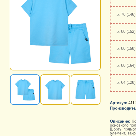
р. 76 (146)
р. 80 (152)
р. 80 (158)
р. 80 (164)
р. 64 (128)
Артикул:
411
Производите
Описание:
Ко
основного пол
Шорты прямог
элемент, закр