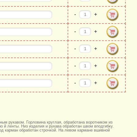
-
+
-
+
-
+
-
+
-
+
ым рукавом. Горловина круглая, обработана воротником из
но й ленты. Низ изделия и рукава обработан швом вподгибку.
од карман обработан строчкой. На левом кармане вшивной