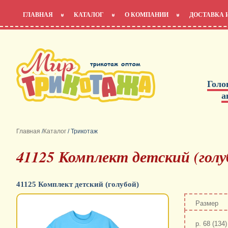
ГЛАВНАЯ
КАТАЛОГ
О КОМПАНИИ
ДОСТАВКА 
Голо
а
Главная
/
Каталог
/
Трикотаж
41125 Комплект детский (голу
41125 Комплект детский (голубой)
Размер
р. 68 (134)