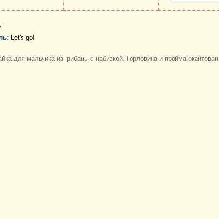
7
ль:
Let's go!
йка для мальчика из рибаны с набивкой. Горловина и пройма окантова