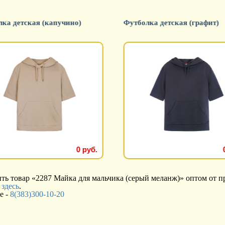
ка детская (капучино)
Футболка детская (графит)
0 руб.
ь товар «2287 Майка для мальчика (серый меланж)» оптом от пр
я
здесь
.
е -
8(383)300-10-20