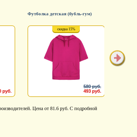
Футболка детская (бубль-гум)
Футболка
скидка 15%
580 руб.
0 руб.
493 руб.
оизводителей. Цена от 81.6 руб. С подробной