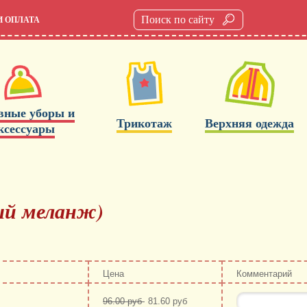
И ОПЛАТА
вные уборы и
Трикотаж
Верхняя одежда
ксессуары
рый меланж)
Цена
Комментарий
96.00 руб
81.60 руб