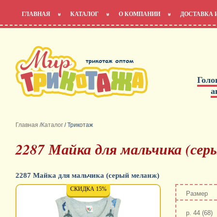
ГЛАВНАЯ
КАТАЛОГ
О КОМПАНИИ
ДОСТАВКА 
Голо
а
Главная
/
Каталог
/
Трикотаж
2287 Майка для мальчика (се
2287 Майка для мальчика (серый меланж)
СКИДКА 15%
Размер
р. 44 (68)