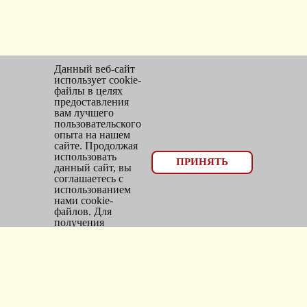
Данный веб-сайт
использует cookie-
файлы в целях
предоставления
вам лучшего
пользовательского
опыта на нашем
сайте. Продолжая
использовать
© 2026, оптовый отдел Мир трикотажа
ПРИНЯТЬ
данный сайт, вы
соглашаетесь с
Email:
bms_opt@mail.ru
использованием
нами cookie-
Тел: 8(383)300-10-20
файлов. Для
получения
Адрес: г.
Новосибирск
,
дополнительной
информации см.
ул.
Фасадная, 25/1, оф. 2
Политика Cookie
.
Каталог
Новинки