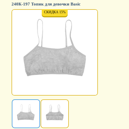
240К-197 Топик для девочки Basic
СКИДКА 15%