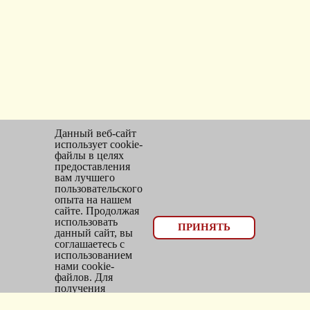
Данный веб-сайт
использует cookie-
файлы в целях
предоставления
вам лучшего
пользовательского
опыта на нашем
сайте. Продолжая
использовать
© 2026, оптовый отдел Мир трикотажа
ПРИНЯТЬ
данный сайт, вы
соглашаетесь с
Email:
bms_opt@mail.ru
использованием
нами cookie-
Тел: 8(383)300-10-20
файлов. Для
получения
Адрес: г.
Новосибирск
,
дополнительной