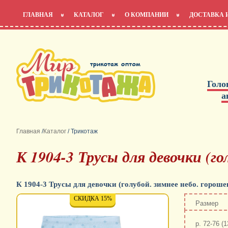
ГЛАВНАЯ
КАТАЛОГ
О КОМПАНИИ
ДОСТАВКА 
Голо
а
Главная
/
Каталог
/
Трикотаж
К 1904-3 Трусы для девочки (го
К 1904-3 Трусы для девочки (голубой. зимнее небо. гороше
СКИДКА 15%
Размер
р. 72-76 (