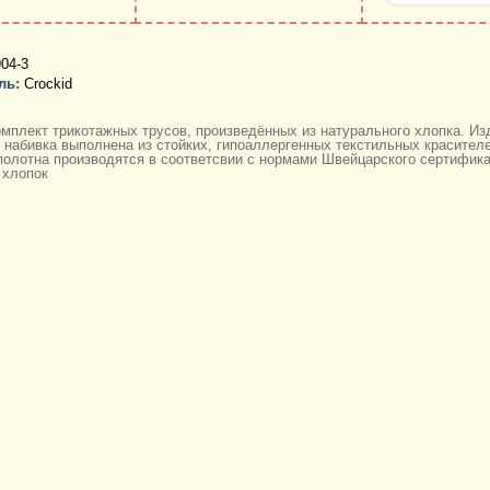
04-3
ль:
Crockid
мплект трикотажных трусов, произведённых из натурального хлопка. Изд
 набивка выполнена из стойких, гипоаллергенных текстильных красител
полотна производятся в соответсвии с нормами Швейцарского сертифика
 хлопок