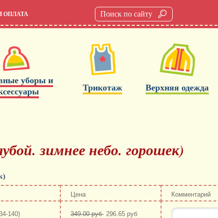
И ОПЛАТА
вные уборы и
Трикотаж
Верхняя одежда
ксессуары
лубой. зимнее небо. горошек)
к)
Цена
Комментарий
134-140)
349.00 руб
296.65 руб