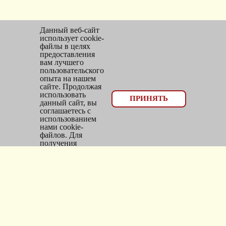
Данный веб-сайт
использует cookie-
файлы в целях
предоставления
вам лучшего
пользовательского
опыта на нашем
сайте. Продолжая
использовать
© 2026, оптовый отдел Мир трикотажа
ПРИНЯТЬ
данный сайт, вы
соглашаетесь с
Email:
bms_opt@mail.ru
использованием
нами cookie-
Тел: 8(383)300-10-20
файлов. Для
получения
Адрес: г.
Новосибирск
,
дополнительной
информации см.
ул.
Фасадная, 25/1, оф. 2
Политика Cookie
.
Каталог
Новинки
Головные уборы
Трикотаж