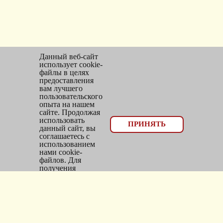
Данный веб-сайт
использует cookie-
файлы в целях
предоставления
вам лучшего
пользовательского
опыта на нашем
сайте. Продолжая
использовать
© 2026, оптовый отдел Мир трикотажа
ПРИНЯТЬ
данный сайт, вы
соглашаетесь с
Email:
bms_opt@mail.ru
использованием
нами cookie-
Тел: 8(383)300-10-20
файлов. Для
получения
Адрес: г.
Новосибирск
,
дополнительной
информации см.
ул.
Фасадная, 25/1, оф. 2
Политика Cookie
.
Каталог
Новинки